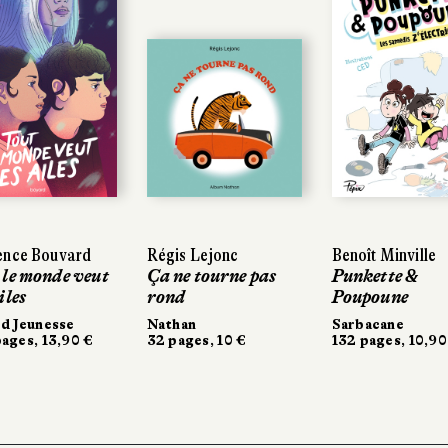
ence Bouvard
ence Bouvard
Régis Lejonc
Régis Lejonc
Benoît Minville
Benoît Minville
 le monde veut
 le monde veut
Ça ne tourne pas
Ça ne tourne pas
Punkette &
Punkette &
iles
iles
rond
rond
Poupoune
Poupoune
d Jeunesse
d Jeunesse
Nathan
Nathan
Sarbacane
Sarbacane
ages, 13,90 €
ages, 13,90 €
32 pages, 10 €
32 pages, 10 €
132 pages, 10,90
132 pages, 10,90