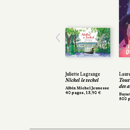
Previous
Juliette Lagrange
Laur
Laur
Nickel le teckel
Tout
Tout
des a
des a
Albin Michel Jeunesse
40 pages, 13,90 €
Bayar
Bayar
500 p
500 p