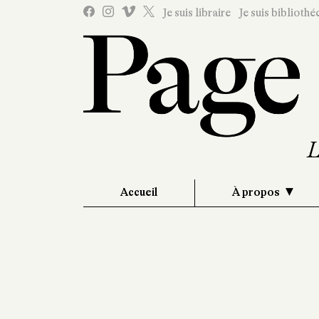
Je suis libraire
Je suis bibliothé
Accueil
À propos