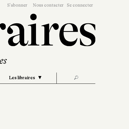
S'abonner
Nous contacter
Se connecter
Les libraires
🔎