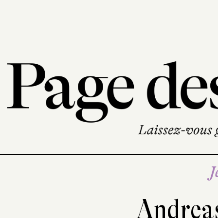
J
Andreas