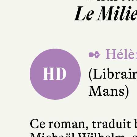
Le Mili
✒ Hélè
HD
(Librai
Mans)
Ce roman, traduit 