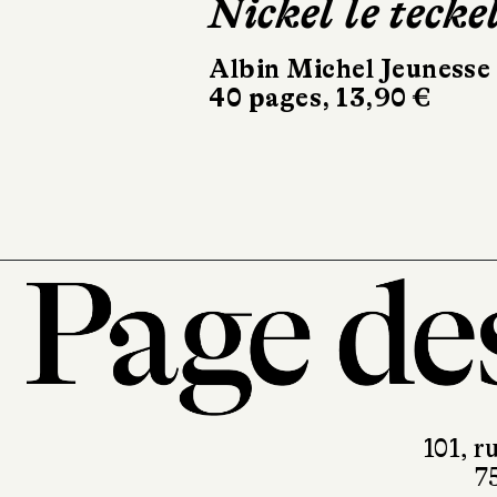
Nickel le tecke
To
ve
Albin Michel Jeunesse
40 pages, 13,90 €
Bay
500
101, r
7