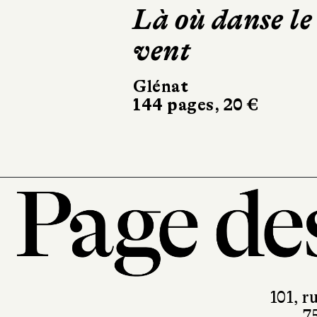
Là où danse le
vent
Glénat
144 pages, 20 €
101, r
7