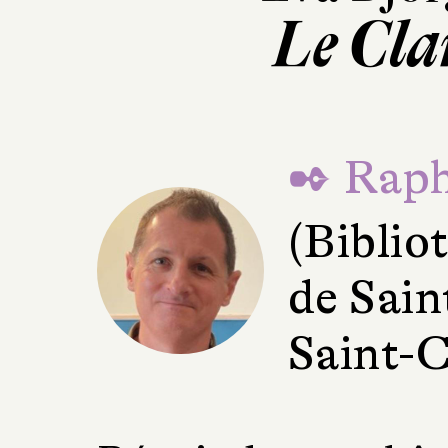
Le Cla
✒ Raph
(Bibli
de Sain
Saint-C