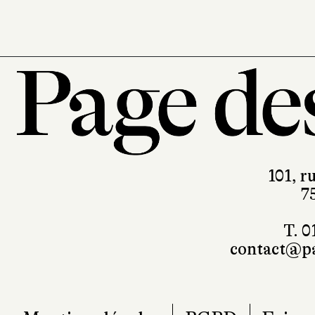
théorie de Jacoby met en relief la 
pousserait les hommes à tuer. Cet
de repères pour toute une humanité
enjeux de la peur, de la violence
inexorablement friable où il devie
âmes.