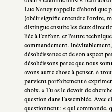
moment de doute est idéal pour se
rapport à l’autorité et à la morale
pensée. Dans un petit ouvrage ti
s’adresse aux enfants en les inter
Gilberte Tsaï, directrice de la col
obéir ? examine ainsi « l’extraord
Luc Nancy rappelle d’abord que pou
(obéir signifie entendre l’ordre, ma
distingue ensuite les deux directio
liée à l’enfant, et l’autre techniq
commandement. Inévitablement, le
désobéissance et de son aspect par