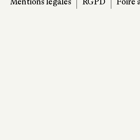
101, r
7
T. 0
contact@pa
Mentions légales
RGPD
Foire 