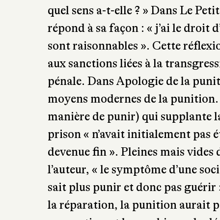
désobéissons parce que nous som
avons autre chose à penser, à tro
parvient parfaitement à exprimer c
choix. « Tu as le devoir de cherc
question dans l’assemblée. Avec cl
questionnent : « qui commande, qui
quel sens a-t-elle ? » Dans Le Pet
répond à sa façon : « j’ai le droit
sont raisonnables ». Cette réflexi
aux sanctions liées à la transgress
pénale. Dans Apologie de la punit
moyens modernes de la punition. 
manière de punir) qui supplante la