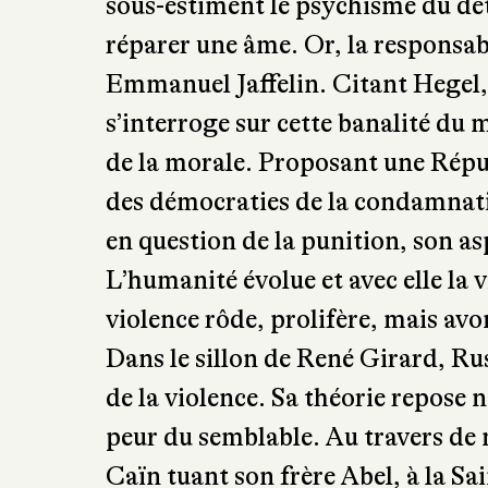
prison « n’avait initialement pas é
devenue fin ». Pleines mais vides 
l’auteur, « le symptôme d’une soci
sait plus punir et donc pas guérir
la réparation, la punition aurait p
sous-estiment le psychisme du dé
réparer une âme. Or, la responsabil
Emmanuel Jaffelin. Citant Hegel,
s’interroge sur cette banalité du m
de la morale. Proposant une Répu
des démocraties de la condamnation
en question de la punition, son aspe