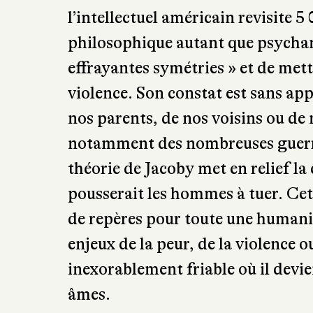
L’humanité évolue et avec elle la v
violence rôde, prolifère, mais av
Dans le sillon de René Girard, Rus
de la violence. Sa théorie repose n
peur du semblable. Au travers de
Caïn tuant son frère Abel, à la S
l’intellectuel américain revisite 
philosophique autant que psychan
effrayantes symétries » et de mettr
violence. Son constat est sans app
nos parents, de nos voisins ou de
notamment des nombreuses guerres 