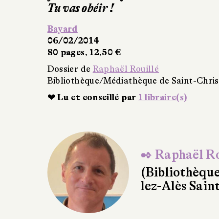
Russell Jacoby
Les Ressorts de la violence
Traduit de l’anglais (États-Unis) par 
Belfond
23/01/2014
330 pages, 19 €
Dossier de
Raphaël Rouillé
Bibliothèque/Médiathèque de Saint-Chri
❤ Lu et conseillé par
1 libraire(s)