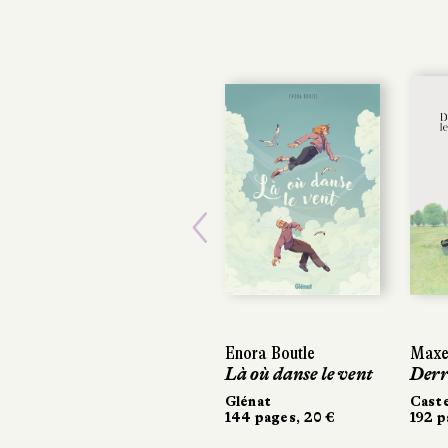
Previous
Enora Boutle
Maxe
Maxe
Là où danse le vent
Derr
Derr
Glénat
Cast
Cast
144 pages, 20 €
192 p
192 p