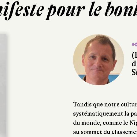
feste pour le bo
✒
(
d
S
Tandis que notre cultur
systématiquement la pa
du monde, comme le Nige
au sommet du classemen