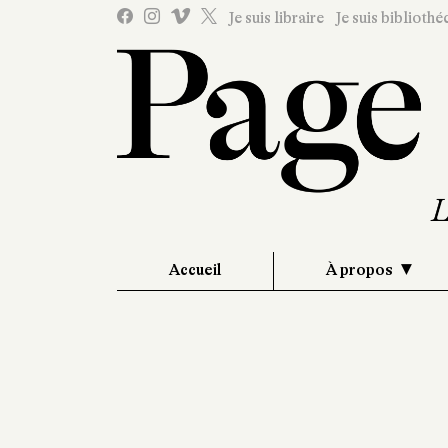
Je suis libraire
Je suis bibliothé
Accueil
À propos