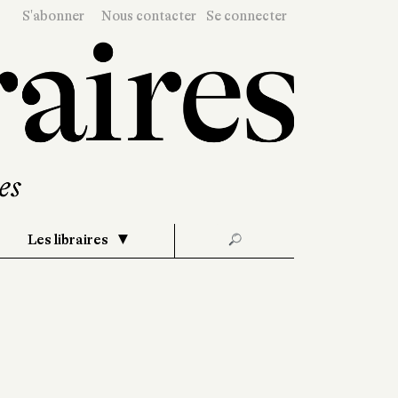
S'abonner
Nous contacter
Se connecter
Les libraires
🔎