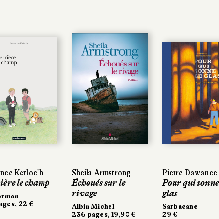
nce Kerloc'h
nce Kerloc'h
Sheila Armstrong
Sheila Armstrong
Pierre Dawance
Pierre Dawance
ière le champ
ière le champ
Échoués sur le
Échoués sur le
Pour qui sonne 
Pour qui sonne
rivage
rivage
glas
glas
erman
erman
ages, 22 €
ages, 22 €
Albin Michel
Albin Michel
Sarbacane
Sarbacane
236 pages, 19,90 €
236 pages, 19,90 €
29 €
29 €