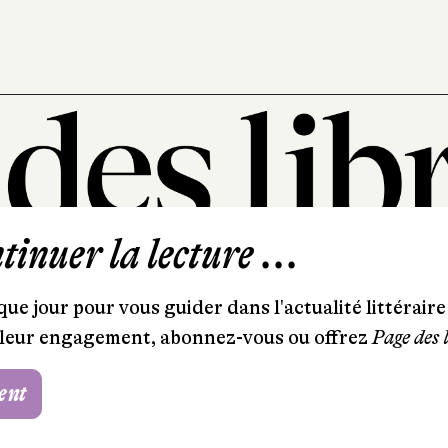
inuer la lecture ...
101, rue Saint-Lazare
75009 Paris
ue jour pour vous guider dans l'actualité littéraire 
T. 01 44 41 97 20
et leur engagement, abonnez-vous ou offrez
Page des 
contact@pagedeslibraires.com
ent