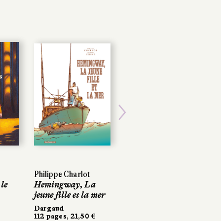
Next
Philippe Charlot
Philippe Charlot
Marguerite Boutrolle
le
 le
Hemingway, La
Hemingway, La
De bonne foi
jeune fille et la mer
jeune fille et la mer
Dargaud
248 pages, 26 €
Dargaud
Dargaud
112 pages, 21,50 €
112 pages, 21,50 €