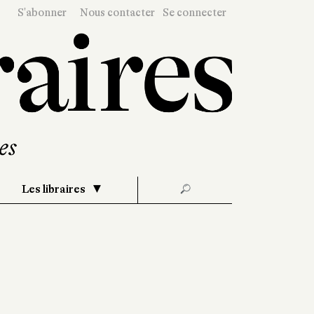
S'abonner
Nous contacter
Se connecter
Les libraires
🔎