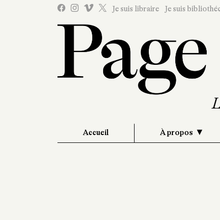
Je suis libraire
Je suis bibliothé
Accueil
À propos