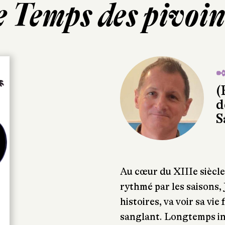
e Temps des pivoin
✒
(
d
S
Au cœur du XIIIe siècle,
rythmé par les saisons,
histoires, va voir sa vie
sanglant. Longtemps in