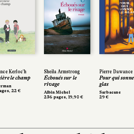
nce Kerloc'h
nce Kerloc'h
Sheila Armstrong
Sheila Armstrong
Pierre Dawance
Pierre Dawance
ière le champ
ière le champ
Échoués sur le
Échoués sur le
Pour qui sonne 
Pour qui sonne 
rivage
rivage
glas
glas
erman
erman
ages, 22 €
ages, 22 €
Albin Michel
Albin Michel
Sarbacane
Sarbacane
236 pages, 19,90 €
236 pages, 19,90 €
29 €
29 €