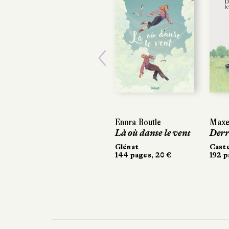
Previous
Enora Boutle
Maxe
Maxe
Là où danse le vent
Derr
Derr
Glénat
Cast
Cast
144 pages, 20 €
192 p
192 p