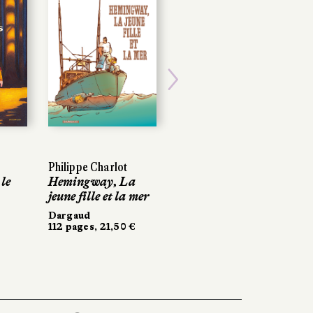
Next
Philippe Charlot
Philippe Charlot
Marguerite Boutrolle
le
le
Hemingway, La
Hemingway, La
De bonne foi
jeune fille et la mer
jeune fille et la mer
Dargaud
248 pages, 26 €
Dargaud
Dargaud
112 pages, 21,50 €
112 pages, 21,50 €