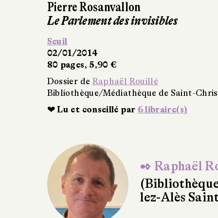
Moi, Anthony, ouvrier d
Seuil
01/01/2005
80 pages, 5,90 €
Dossier de
Raphaël Rouillé
Bibliothèque/Médiathèque de 
lez-Alès)
✒ Raphaël Ro
(Bibliothèqu
lez-Alès Sain