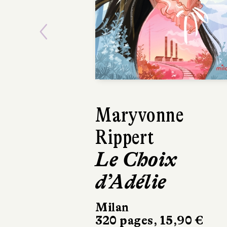
Previous
Maryvonne
Dermot 
Rippert
Linus h
Le Choix
ciel
d’Adélie
Gallimard J
200 pages, 
Milan
320 pages, 15,90 €