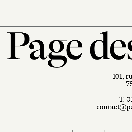
101, r
7
T. 0
contact@pa