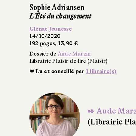
nt
in
 (Plaisir)
r
1 libraire(s)
✒ Aude Marz
(Librairie Plai