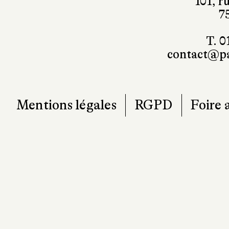
101, r
7
T. 0
contact@pa
Mentions légales
RGPD
Foire 