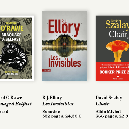
rd O'Rawe
rd O'Rawe
R.J. Ellory
R.J. Ellory
David Szalay
David Szalay
age à Belfast
age à Belfast
Les Invisibles
Les Invisibles
Chair
Chair
mard
mard
Sonatine
Sonatine
Albin Michel
Albin Michel
552 pages, 24,50 €
552 pages, 24,50 €
366 pages, 22,9
366 pages, 22,9