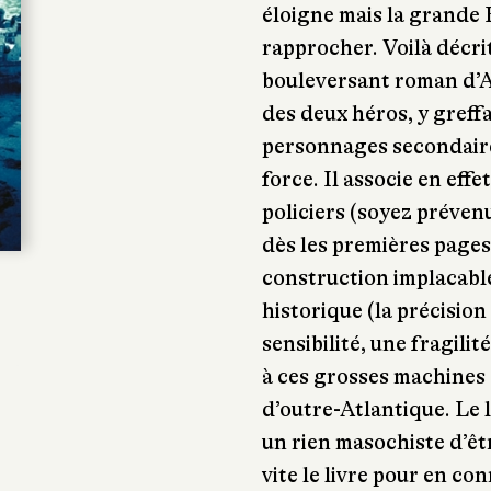
éloigne mais la grande H
rapprocher. Voilà décri
bouleversant roman d’A
des deux héros, y greff
personnages secondaires
force. Il associe en effe
policiers (soyez prévenu
dès les premières pages 
construction implacable
historique (la précisio
sensibilité, une fragili
à ces grosses machines
d’outre-Atlantique. Le l
un rien masochiste d’être
vite le livre pour en conn