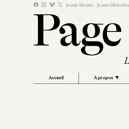
Je suis libraire
Je suis bibliothé
Accueil
À propos