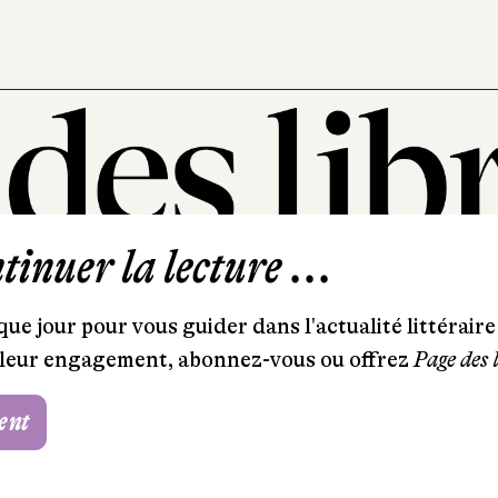
inuer la lecture ...
101, rue Saint-Lazare
75009 Paris
ue jour pour vous guider dans l'actualité littéraire 
T. 01 44 41 97 20
et leur engagement, abonnez-vous ou offrez
Page des 
contact@pagedeslibraires.com
ent
Foire aux questions
CGV