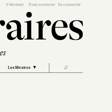
S'abonner
Nous contacter
Se connecter
Les libraires
🔎