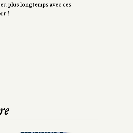
peu plus longtemps avec ces
rr !
re