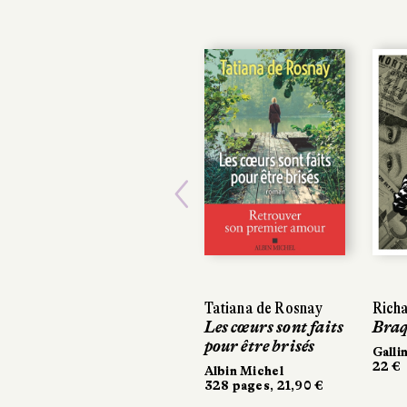
Previous
Tatiana de Rosnay
Richa
Richa
Les cœurs sont faits
Braqu
Braqu
pour être brisés
Galli
Galli
22 €
22 €
Albin Michel
328 pages, 21,90 €