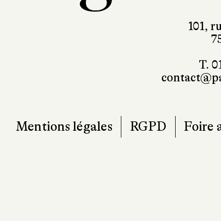
101, r
7
T. 0
contact@pa
Mentions légales
RGPD
Foire 