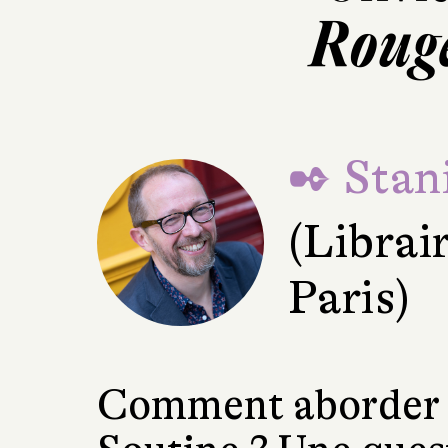
Roug
✒ Stani
(Librai
Paris)
Comment aborder un