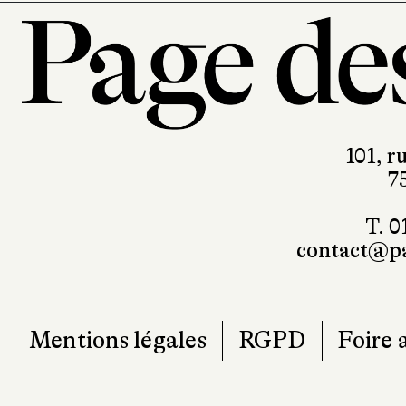
101, r
7
T. 0
contact@pa
Mentions légales
RGPD
Foire 