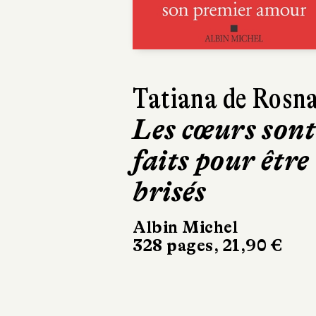
Richard O'Rawe
Braquage à
Belfast
Gallimard
22 €