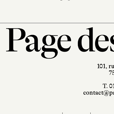
101, r
7
T. 0
contact@pa