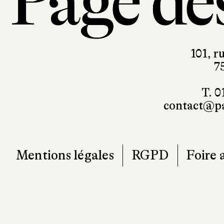
101, r
7
T. 0
contact@pa
Mentions légales
RGPD
Foire 