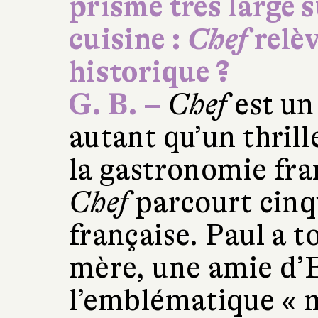
prisme très large 
cuisine :
Chef
relèv
historique ?
G. B. –
Chef
est un
autant qu’un thril
la gastronomie fran
Chef
parcourt cinq
française. Paul a t
mère, une amie d’
l’emblématique « m