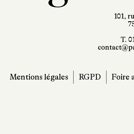
101, r
7
T. 0
contact@pa
Mentions légales
RGPD
Foire 