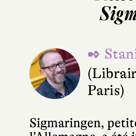
Sigm
✒ Stani
(Librai
Paris)
Sigmaringen, petite