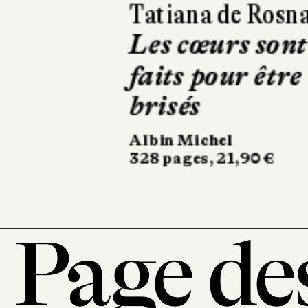
Richard O'Rawe
Braquage à
Belfast
Gallimard
22 €