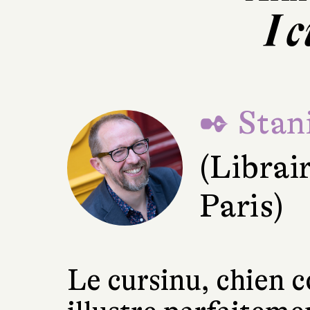
I 
✒ Stani
(Librai
Paris)
Le cursinu, chien c