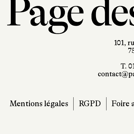
101, r
7
T. 0
contact@pa
Mentions légales
RGPD
Foire 