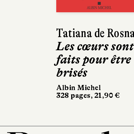
Richard O'Rawe
Braquage à
Belfast
Gallimard
22 €