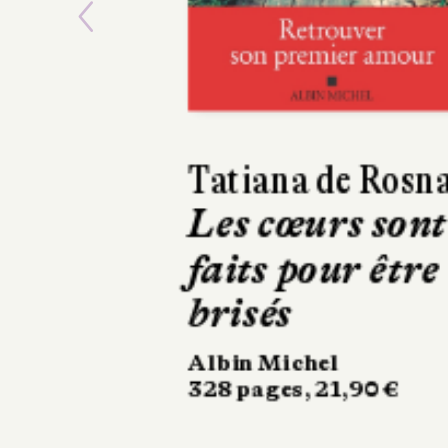
Previous
Richard O'Rawe
Braquage à
Belfast
Gallimard
22 €