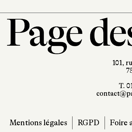
101, r
7
T. 0
contact@pa
Mentions légales
RGPD
Foire 