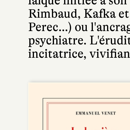
laïque initiée à so
Rimbaud, Kafka et l
Perec…) ou l'ancra
psychiatre. L'érudit
incitatrice, vivifia