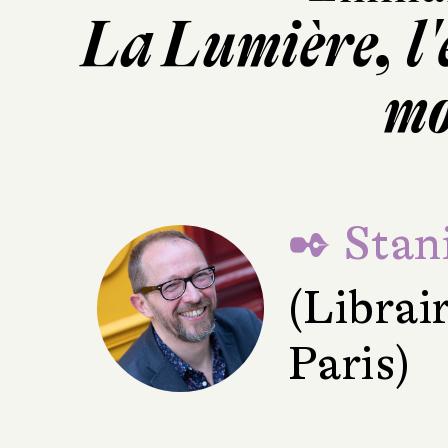
La Lumière, l'
mo
✒ Stani
(Librai
Paris)