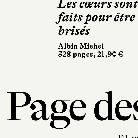
Braquage à
Belfast
Gallimard
22 €
101, r
7