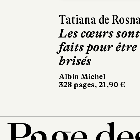
Richard O'Rawe
Braquage à
Belfast
Gallimard
22 €