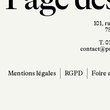
101, r
7
T. 0
contact@pa
Mentions légales
RGPD
Foire 