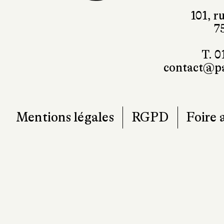
101, r
7
T. 0
contact@pa
Mentions légales
RGPD
Foire 