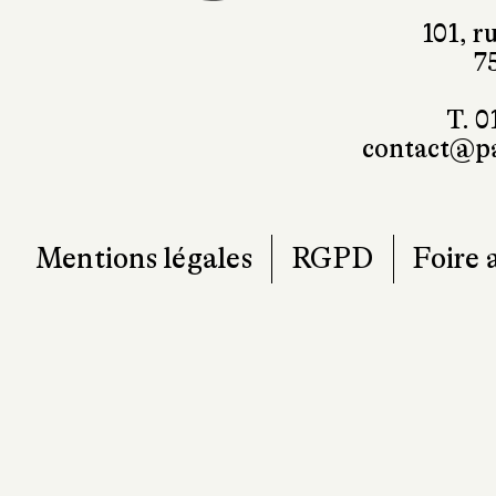
101, r
7
T. 0
contact@pa
Mentions légales
RGPD
Foire 