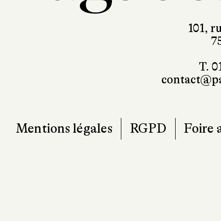
101, r
7
T. 0
contact@pa
Mentions légales
RGPD
Foire 