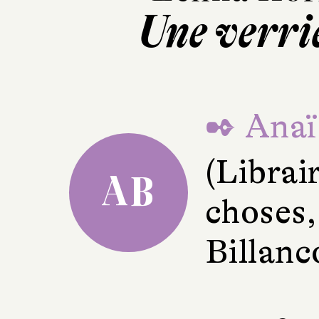
Une verriè
✒ Anaïs
(Librai
AB
choses,
Billanc