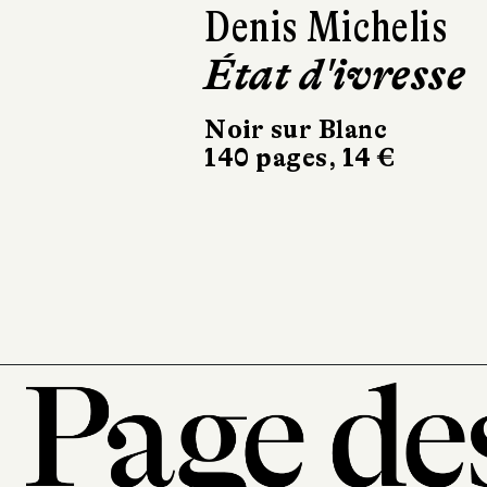
Denis Michelis
Claudine Galea
État d'ivresse
Les choses
comme elles
Noir sur Blanc
140 pages, 14 €
sont
Verticales
19 pages, 50 €