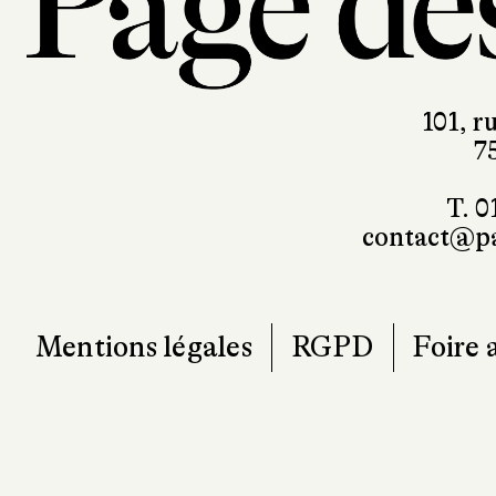
101, r
7
T. 0
contact@pa
Mentions légales
RGPD
Foire 