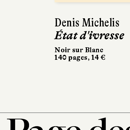
Claudine G
Les chose
comme ell
sont
Verticales
19 pages, 50 €