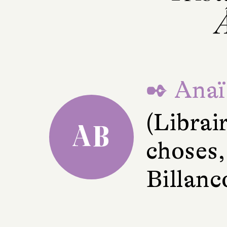
✒ Anaïs
(Librai
AB
choses,
Billanc