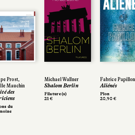
ppe Prost,
ppe Prost,
Michael Wallner
Michael Wallner
Fabrice Papillon
Fabrice Papillo
lle Mauchin
lle Mauchin
Shalom Berlin
Shalom Berlin
Aliénés
Aliénés
ité des
ité des
Filature(s)
Filature(s)
Plon
Plon
riciens
riciens
21 €
21 €
20,90 €
20,90 €
ons du
ons du
moine
imoine