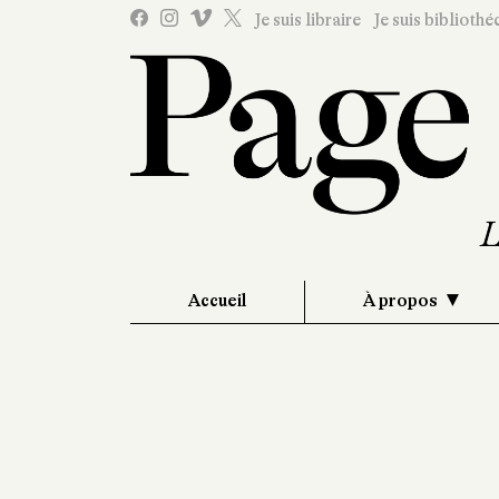
Je suis libraire
Je suis bibliothé
Accueil
À propos