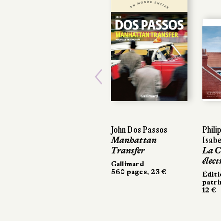
Previous
John Dos Passos
Phili
Phili
Manhattan
Isabe
Isabe
Transfer
La C
La C
élect
élect
Gallimard
560 pages, 23 €
Éditi
Éditi
patri
patr
12 €
12 €