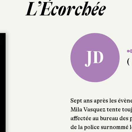
L’Écorchée
✒
JD
( 
Sept ans après les évè
Mila Vasquez tente touj
affectée au bureau des
de la police surnommé l