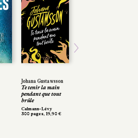
Next
n
Johana Gustawsson
Johana Gustawsson
Víctor del Árbol
Te tenir la main
Te tenir la main
Avant les années
pendant que tout
pendant que tout
terribles
brûle
brûle
Actes Sud
396 pages, 23 €
Calmann-Lévy
Calmann-Lévy
300 pages, 19,90 €
300 pages, 19,90 €