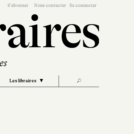
S'abonner
Nous contacter
Se connecter
Les libraires
🔎