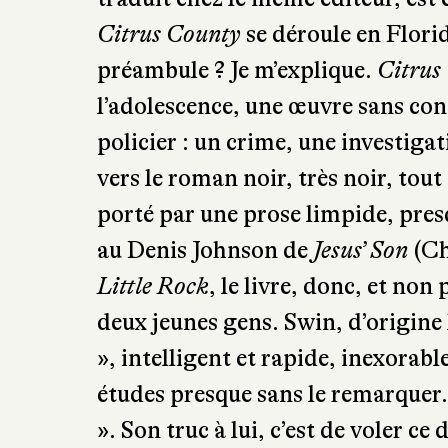
Citrus County
se déroule en Flori
préambule ? Je m’explique.
Citrus
l’adolescence, une œuvre sans c
policier : un crime, une investiga
vers le roman noir, très noir, tou
porté par une prose limpide, presq
au Denis Johnson de
Jesus’ Son
(Ch
Little Rock
, le livre, donc, et non 
deux jeunes gens. Swin, d’origine 
», intelligent et rapide, inexora
études presque sans le remarquer.
». Son truc à lui, c’est de voler ce