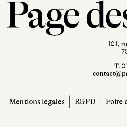
101, r
7
T. 0
contact@pa
Mentions légales
RGPD
Foire 