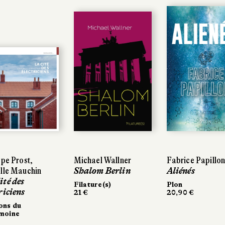
ppe Prost,
Michael Wallner
Fabrice Papillo
lle Mauchin
Shalom Berlin
Aliénés
ité des
Filature(s)
Plon
riciens
21 €
20,90 €
ons du
imoine