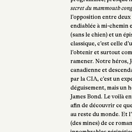
secret du mammouth cong
l’opposition entre deux
endiablée à mi-chemin e
(sans le chien) et un ép
classique, c’est celle 
l’obtenir et surtout co
ramener. Notre héros, J
canadienne et descenda
par la CIA, c’est un ex
déguisement, mais un h
James Bond. Le voilà en
afin de découvrir ce que
au reste du monde. Et l
(des mines) de ce roman
innombrables péripéties