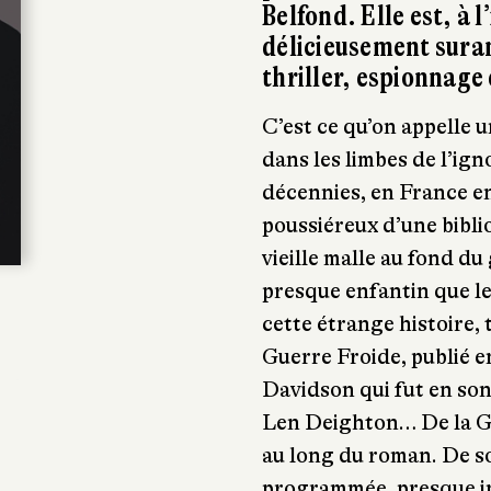
Belfond. Elle est, à l
délicieusement sura
thriller, espionnage
C’est ce qu’on appelle 
dans les limbes de l’ig
décennies, en France en
poussiéreux d’une bibl
vieille malle au fond du 
presque enfantin que le
cette étrange histoire,
Guerre Froide, publié e
Davidson qui fut en so
Len Deighton… De la Gue
au long du roman. De so
programmée, presque i