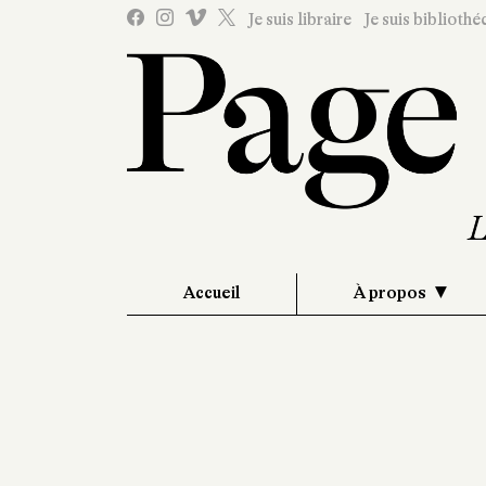
Je suis libraire
Je suis bibliothé
Accueil
À propos