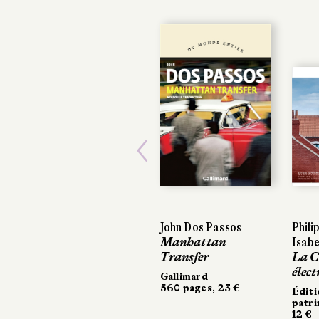
Previous
John Dos Passos
Phili
Manhattan
Isabe
Transfer
La C
élect
Gallimard
560 pages, 23 €
Éditi
patr
12 €