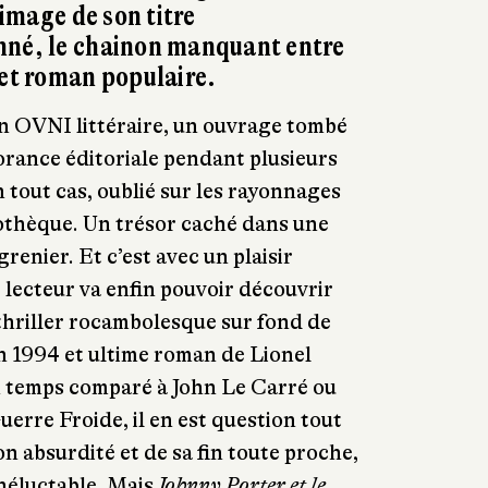
’image de son titre
nné, le chainon manquant entre
 et roman populaire.
un OVNI littéraire, un ouvrage tombé
norance éditoriale pendant plusieurs
 tout cas, oublié sur les rayonnages
iothèque. Un trésor caché dans une
grenier. Et c’est avec un plaisir
 lecteur va enfin pouvoir découvrir
 thriller rocambolesque sur fond de
n 1994 et ultime roman de Lionel
n temps comparé à John Le Carré ou
rre Froide, il en est question tout
n absurdité et de sa fin toute proche,
néluctable. Mais
Johnny Porter et le