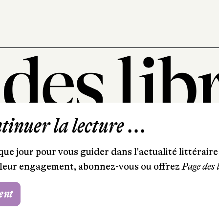
inuer la lecture ...
101, rue Saint-Lazare
75009 Paris
ue jour pour vous guider dans l'actualité littéraire 
T. 01 44 41 97 20
et leur engagement, abonnez-vous ou offrez
Page des 
contact@pagedeslibraires.com
ent