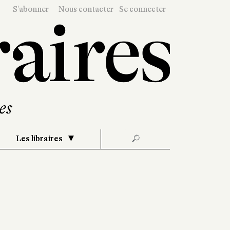
S'abonner
Nous contacter
Se connecter
Les libraires
🔎