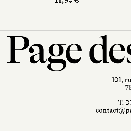
11,90 €
101, r
7
T. 0
contact@pa