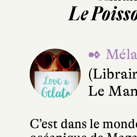
Le Poiss
✒ Mélan
(Librai
Le Man
C’est dans le mond