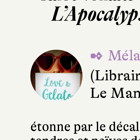
L’Apocalyp
✒ Mélan
(Librai
Le Man
étonne par le décal