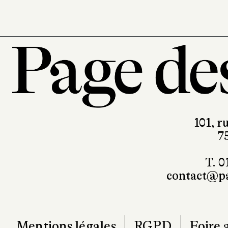
101, r
7
T. 0
contact@pa
Mentions légales
RGPD
Foire 