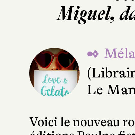
Miguel, d
✒ Mélan
(Librai
Le Man
Voici le nouveau r