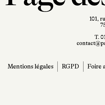
101, r
7
T. 0
contact@pa
Mentions légales
RGPD
Foire 