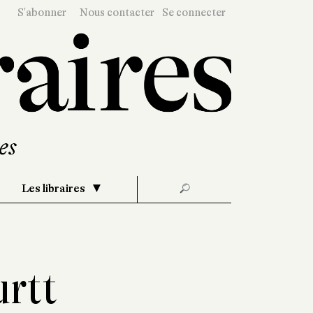
S'abonner
Nous contacter
Se connecter
Les libraires
🔎
urtt