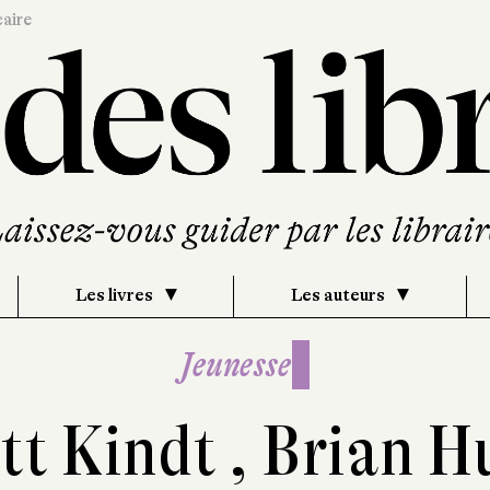
caire
Les livres
Les auteurs
Jeunesse
tt Kindt
,
Brian H