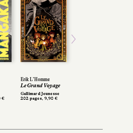
Next
Erik L’Homme
Erik L’Homme
Lou Peacock
Le Grand Voyage
Le Grand Voyage
Le Vent dans les
saules
Gallimard Jeunesse
Gallimard Jeunesse
 €
 €
202 pages, 9,90 €
202 pages, 9,90 €
Little Urban
18,50 €