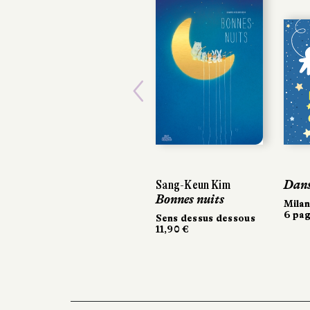
Previous
Sang-Keun Kim
Dans 
Dans 
Bonnes nuits
Milan
Milan
6 pag
6 pag
Sens dessus dessous
11,90 €