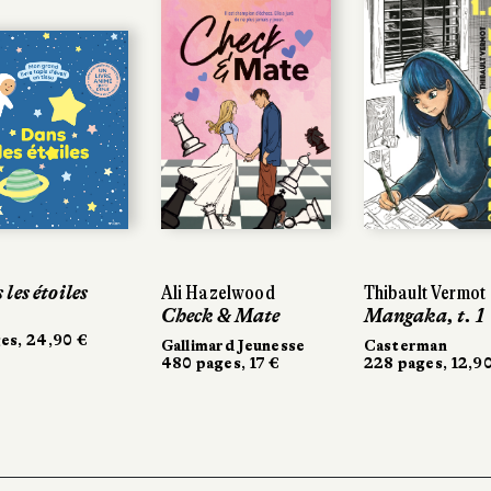
les étoiles
les étoiles
Ali Hazelwood
Ali Hazelwood
Thibault Vermot
Thibault Vermot
Check & Mate
Check & Mate
Mangaka, t. 1
Mangaka, t. 1
es, 24,90 €
es, 24,90 €
Gallimard Jeunesse
Gallimard Jeunesse
Casterman
Casterman
480 pages, 17 €
480 pages, 17 €
228 pages, 12,90
228 pages, 12,90