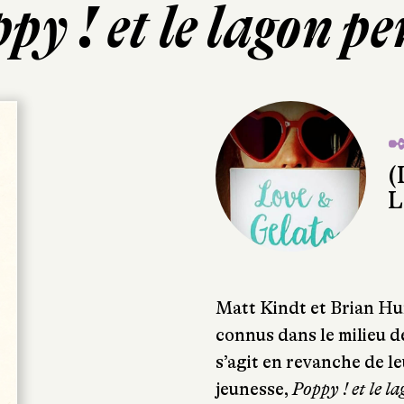
py ! et le lagon p
✒
(
L
Matt Kindt et Brian Hu
connus dans le milieu de
s’agit en revanche de le
jeunesse,
Poppy ! et le l