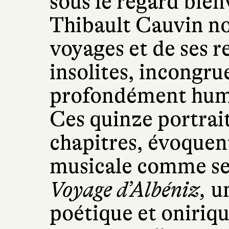
sous le regard bienv
Thibault Cauvin nou
voyages et de ses r
insolites, incongru
profondément huma
Ces quinze portrait
chapitres, évoque
musicale comme s
Voyage d’Albéniz,
u
poétique et oniriqu