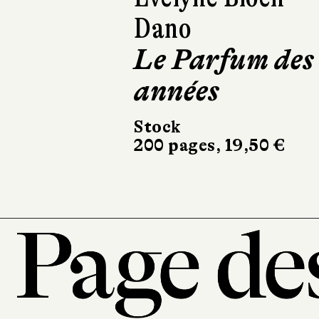
Alter Ego
JC Lattès
206 pages, 20 €
101, r