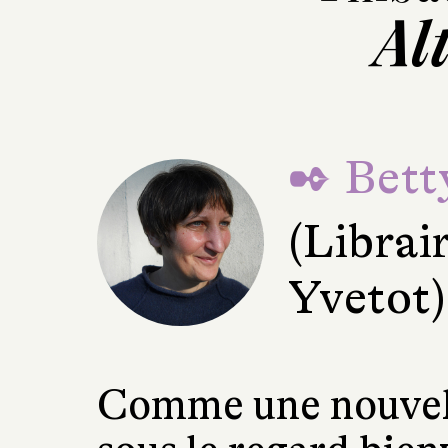
Al
✒ Bett
(Librai
Yvetot)
Comme une nouvell