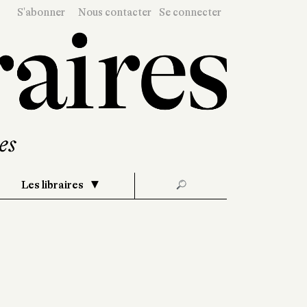
S'abonner
Nous contacter
Se connecter
Les libraires
🔎