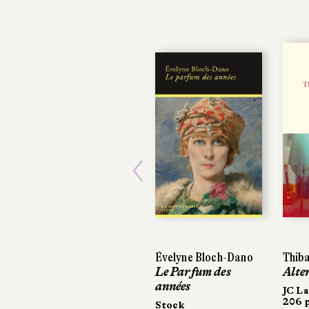
Previous
Évelyne Bloch-Dano
Thiba
Le Parfum des
Alte
années
JC La
206 p
Stock