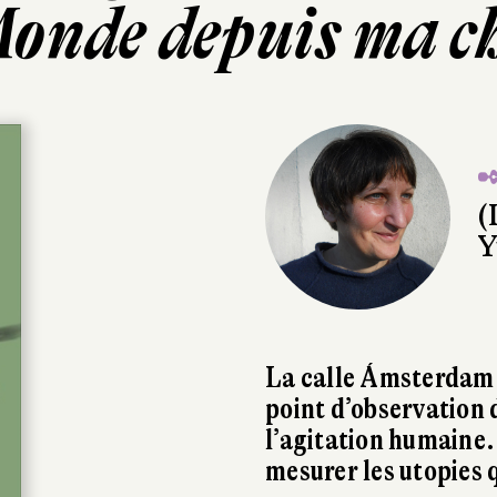
onde depuis ma c
✒
(
Y
La calle Ámsterdam à
point d’observation 
l’agitation humaine
mesurer les utopies 