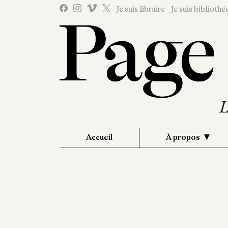
Je suis libraire
Je suis bibliothé
Accueil
À propos