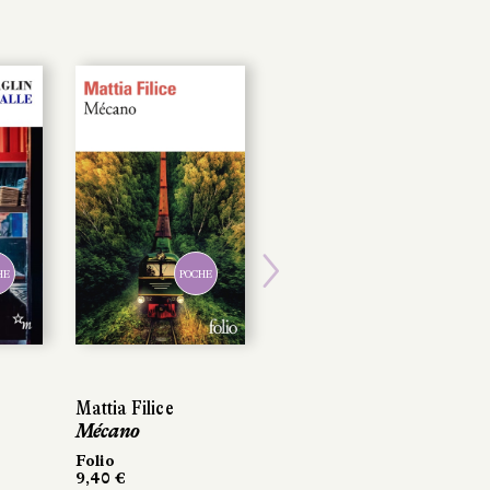
HE
POCHE
Next
Mattia Filice
Mécano
Folio
9,40 €