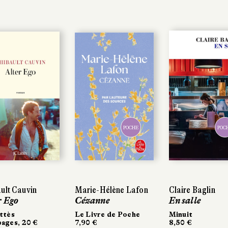
POCHE
POC
ult Cauvin
Marie-Hélène Lafon
Claire Baglin
r Ego
Cézanne
En salle
ttès
Le Livre de Poche
Minuit
ages, 20 €
7,90 €
8,50 €