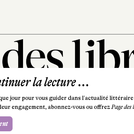
inuer la lecture ...
101, rue Saint-Lazare
75009 Paris
ue jour pour vous guider dans l'actualité littéraire 
T. 01 44 41 97 20
et leur engagement, abonnez-vous ou offrez
Page des 
contact@pagedeslibraires.com
ent