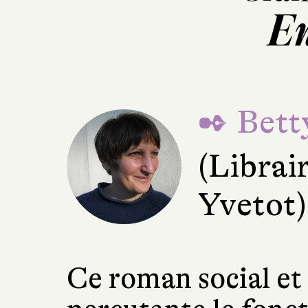
En
✒ Bett
(Librai
Yvetot)
Ce roman social et 