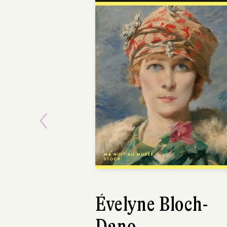
Previous
Évelyne Bloch-
Thibault Cauv
Dano
Alter Ego