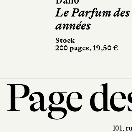
Le Parfum des
JC Lattès
206 pages, 20 €
années
Stock
200 pages, 19,50 €
101, r