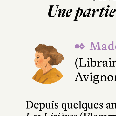
Une parti
✒ Made
(Librai
Avigno
Depuis quelques a