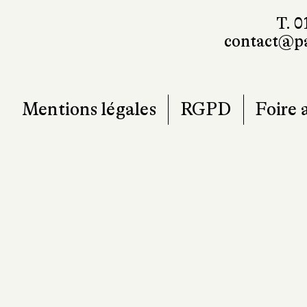
101, r
7
T. 0
contact@pa
Mentions légales
RGPD
Foire 