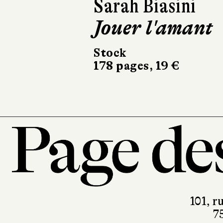
Joanne Richoux
Virgules
Actes Sud
230 pages, 21 €