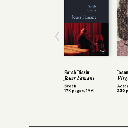
Previous
Sarah Biasini
Joann
Joann
Jouer l'amant
Virgu
Virg
Stock
Actes
Actes
178 pages, 19 €
230 p
230 p