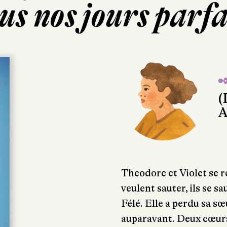
us nos jours parfa
✒
(
A
Theodore et Violet se re
veulent sauter, ils se
Félé. Elle a perdu sa s
auparavant. Deux cœurs 