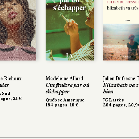
e Richoux
e Richoux
Madeleine Allard
Madeleine Allard
Julien Dufresne
Julien Dufresne
les
ules
Une fenêtre par où
Une fenêtre par où
Elizabeth va t
Elizabeth va t
s’échapper
s’échapper
bien
bien
 Sud
 Sud
ages, 21 €
ages, 21 €
Québec Amérique
Québec Amérique
JC Lattès
JC Lattès
184 pages, 18 €
184 pages, 18 €
284 pages, 20,9
284 pages, 20,9