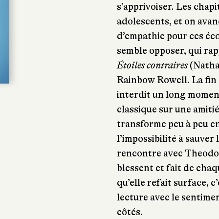
s’apprivoiser. Les chapi
adolescents, et on avan
d’empathie pour ces éco
semble opposer, qui ra
Étoiles contraires
(Natha
Rainbow Rowell. La fin 
interdit un long mome
classique sur une amiti
transforme peu à peu en
l’impossibilité à sauver 
rencontre avec Theodore.
blessent et fait de cha
qu’elle refait surface, c
lecture avec le sentimen
côtés.