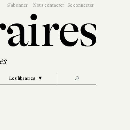
S'abonner
Nous contacter
Se connecter
Les libraires
🔎