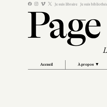
Je suis libraire
Je suis bibliothé
Accueil
À propos