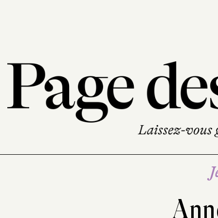
J
Ann