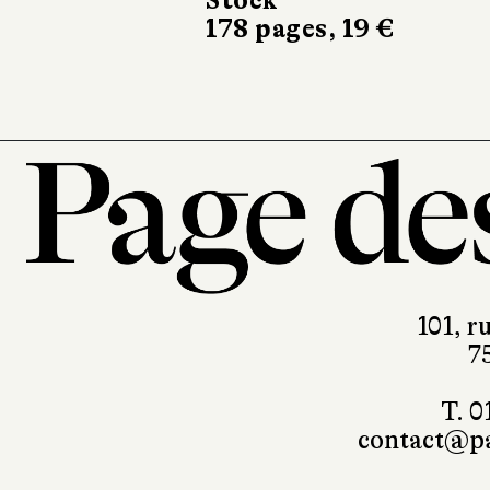
Stock
Actes Sud
178 pages, 19 €
230 pages, 21 
101, r
7
T. 0
contact@pa