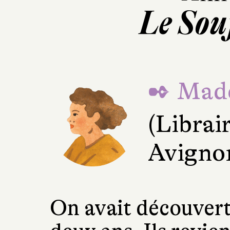
Le Souf
✒ Made
(Librai
Avigno
On avait découvert 