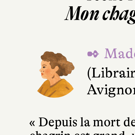
Mon chag
✒ Made
(Librai
Avigno
« Depuis la mort 