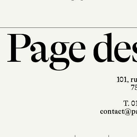
101, r
7
T. 0
contact@pa