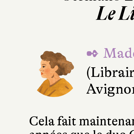
Le L
✒ Made
(Librai
Avigno
Cela fait mainten