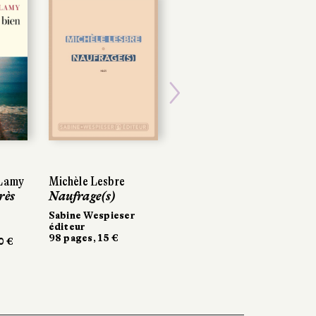
Next
-Lamy
Michèle Lesbre
rès
Naufrage(s)
Sabine Wespieser
éditeur
98 pages, 15 €
0 €