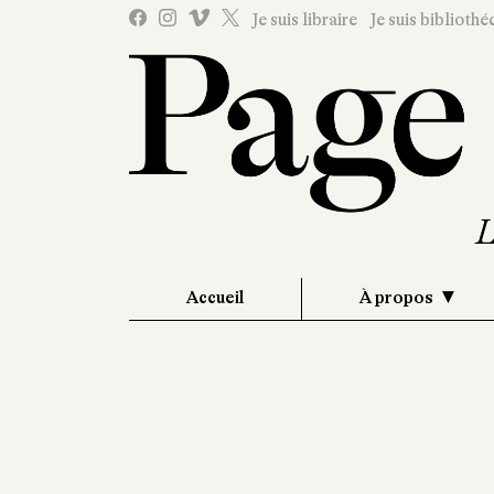
Je suis libraire
Je suis bibliothé
Accueil
À propos