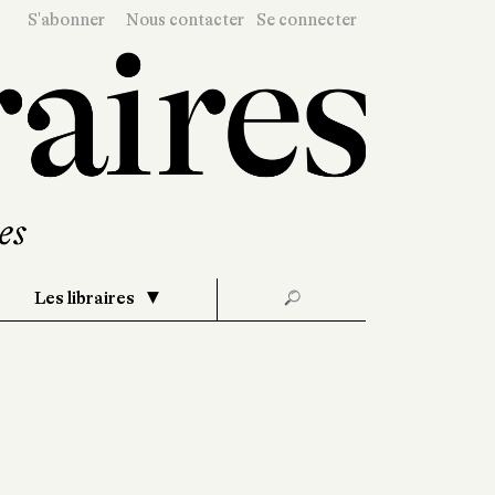
S'abonner
Nous contacter
Se connecter
Les libraires
🔎