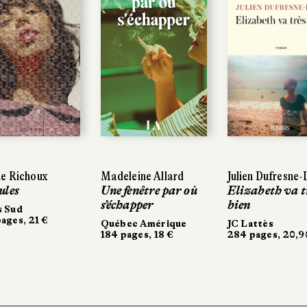
e Richoux
Madeleine Allard
Julien Dufresne
ules
Une fenêtre par où
Elizabeth va t
s’échapper
bien
s Sud
ages, 21 €
Québec Amérique
JC Lattès
184 pages, 18 €
284 pages, 20,9