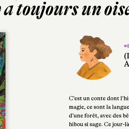
y a toujours un oi
✒
(
A
C’est un conte dont l’his
magie, ce sont la langu
d’une forêt, avec des bêt
hibou si sage. Ce jour-l