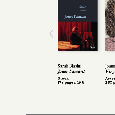
Previous
Sarah Biasini
Joann
Jouer l'amant
Virg
Stock
Acte
178 pages, 19 €
230 p