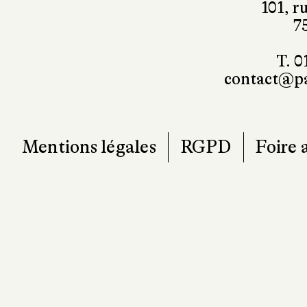
101, r
7
T. 0
contact@pa
Mentions légales
RGPD
Foire 