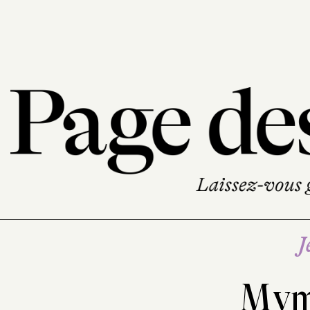
J
Mym