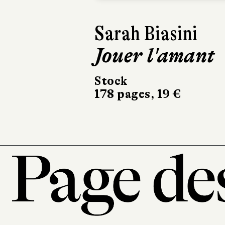
Joanne Richoux
Virgules
Actes Sud
230 pages, 21 €