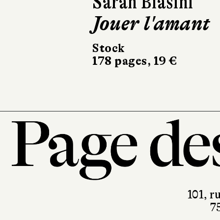
Sarah Biasini
Jo
Jouer l'amant
Vi
Stock
Act
178 pages, 19 €
230
101, r