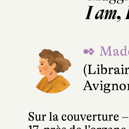
I am, 
✒ Made
(Librai
Avigno
Sur la couverture –