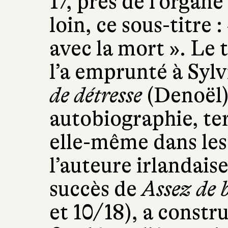
17, près de l’organe
loin, ce sous-titre 
avec la mort ». Le 
l’a emprunté à Syl
de détresse
(Denoël)
autobiographie, te
elle-même dans le
l’auteure irlandais
succès de
Assez de b
et 10/18), a constr