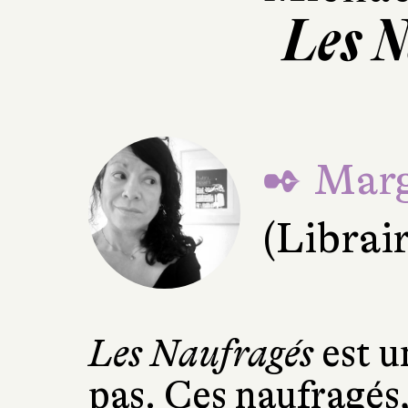
Les 
✒ Marg
(Librai
Les Naufragés
est u
pas. Ces naufragés,