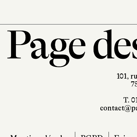
101, r
7
T. 0
contact@pa