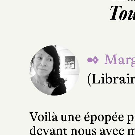
Tou
✒ Marg
(Librai
Voilà une épopée p
devant nous avec m