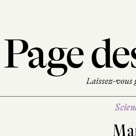
Scien
Mar