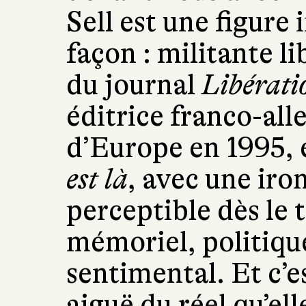
Sell est une figure
façon : militante l
du journal
Libérati
éditrice franco-a
d’Europe en 1995, 
est là
, avec une iro
perceptible dès le t
mémoriel, politique
sentimental. Et c’e
aiguë du réel qu’ell