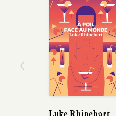
Previous
Luke Rhinehart
Hwang Sok-y