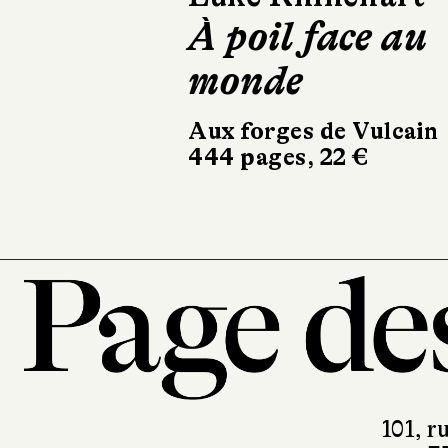
À poil face au
Mater 2-10
monde
Éditions Picquier
716 pages, 24 €
Aux forges de Vulcain
444 pages, 22 €
101, r