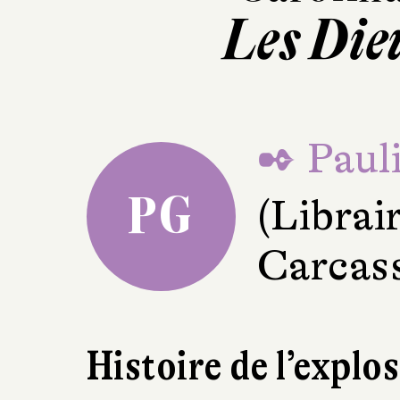
Les Die
✒ Pauli
PG
(Librai
Carcas
Histoire de l’explo