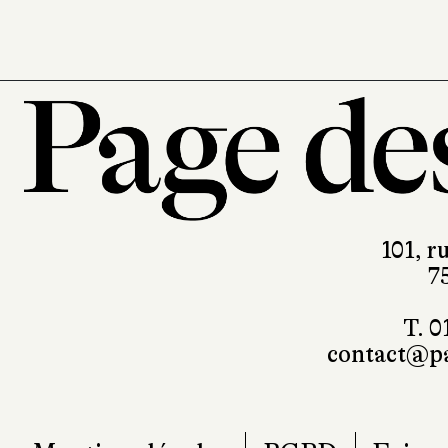
101, r
7
T. 0
contact@pa
Mentions légales
RGPD
Foire 