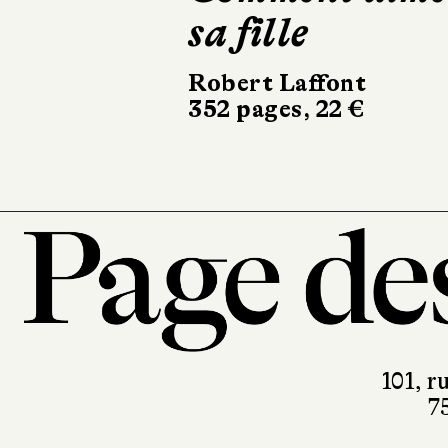
sa fille
Éditions Hé
d’Ormesso
Robert Laffont
19 €
352 pages, 22 €
101, r
7