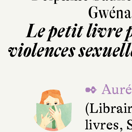
Gwénaë
Le petit livre
violences sexuell
✒ Auré
(Librai
livres, 