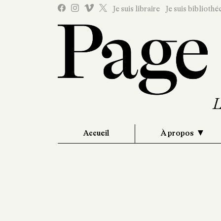
Je suis libraire
Je suis bibliothé
Accueil
À propos