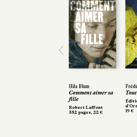
Previous
Hila Blum
Frédé
Frédé
Comment aimer sa
Tout
Tout
fille
Éditi
Éditi
d’Or
d’Or
Robert Laffont
19 €
19 €
352 pages, 22 €