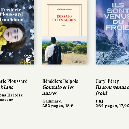
ric Ploussard
ric Ploussard
Bénédicte Belpois
Bénédicte Belpois
Caryl Férey
Caryl Férey
 blanc
 blanc
Gonzalo et les
Gonzalo et les
Ils sont venus 
Ils sont venus 
autres
autres
froid
froid
ons Héloïse
ons Héloïse
messon
messon
Gallimard
Gallimard
PKJ
PKJ
250 pages, 18 €
250 pages, 18 €
264 pages, 17,90
264 pages, 17,90