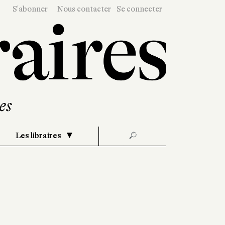
S'abonner
Nous contacter
Se connecter
Les libraires
🔎
t