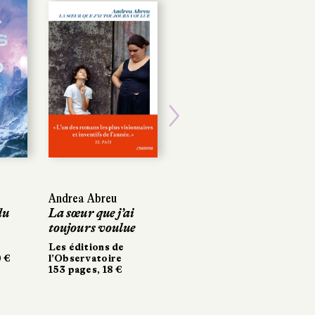
Next
Andrea Abreu
Andrea Abreu
Tamzin Merchant
du
du
La sœur que j’ai
La sœur que j’ai
La Maison
toujours voulue
toujours voulue
Chapelier, t. 1
Les éditions de
Les éditions de
Gallimard Jeunesse
 €
 €
l’Observatoire
l’Observatoire
356 pages, 18 €
153 pages, 18 €
153 pages, 18 €