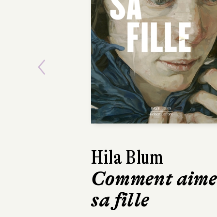
Previous
Hila Blum
Frédéric Ploussa
Comment aime
Tout blanc
sa fille
Éditions Héloïse
d’Ormesson