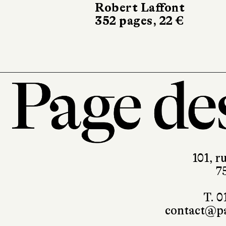
Robert Laffont
19 €
352 pages, 22 €
101, r
7
T. 0
contact@pa