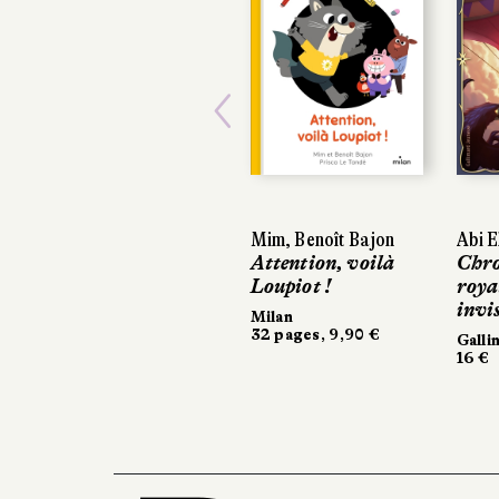
Previous
Mim, Benoît Bajon
Abi E
Attention, voilà
Chro
Loupiot !
roya
invis
Milan
32 pages, 9,90 €
Galli
16 €