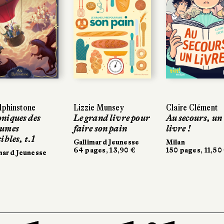
lphinstone
Lizzie Munsey
Claire Clément
niques des
Le grand livre pour
Au secours, un
umes
faire son pain
livre !
ibles, t.1
Gallimard Jeunesse
Milan
64 pages, 13,90 €
150 pages, 11,50
mard Jeunesse