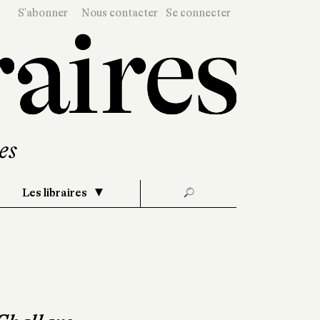
S'abonner
Nous contacter
Se connecter
Les libraires
🔎