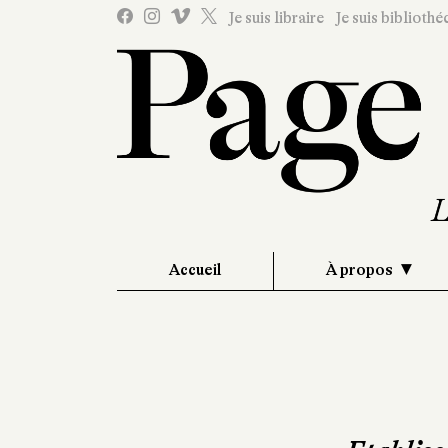
Je suis libraire
Je suis bibliothé
Accueil
À propos