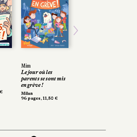
Next
Mim
Le jour où les
parents se sont mis
en grève !
 €
Milan
96 pages, 11,50 €