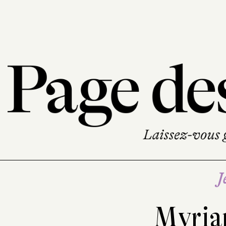
J
Myria