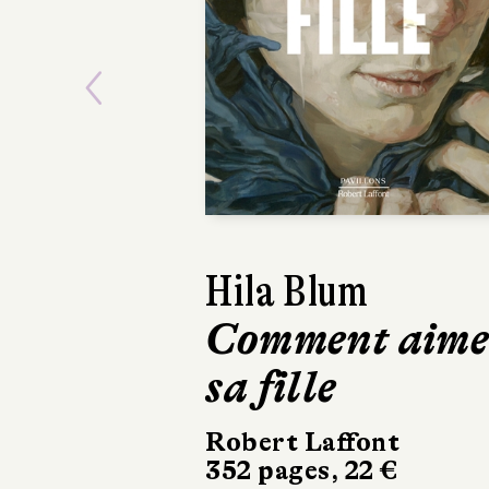
Previous
Hila Blum
Frédéric P
Comment aime
Tout bla
sa fille
Éditions Hélo
d’Ormesson
Robert Laffont
19 €
352 pages, 22 €