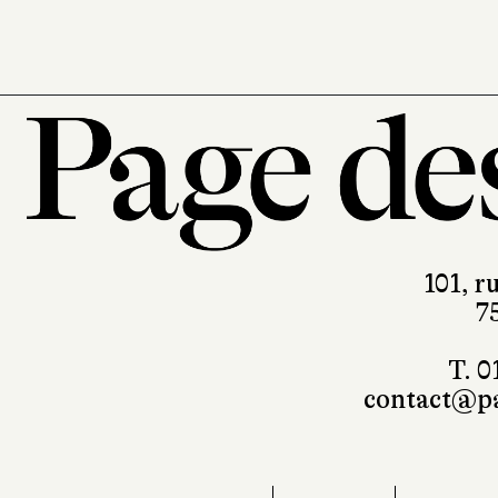
101, r
7
T. 0
contact@pa